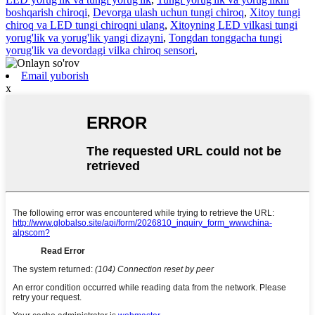
boshqarish chiroqi
,
Devorga ulash uchun tungi chiroq
,
Xitoy tungi
chiroq va LED tungi chiroqni ulang
,
Xitoyning LED vilkasi tungi
yorug'lik va yorug'lik yangi dizayni
,
Tongdan tonggacha tungi
yorug'lik va devordagi vilka chiroq sensori
,
Email yuborish
x