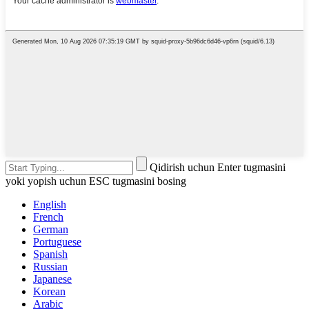
Qidirish uchun Enter tugmasini
yoki yopish uchun ESC tugmasini bosing
English
French
German
Portuguese
Spanish
Russian
Japanese
Korean
Arabic