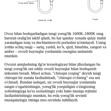
Ovoz bilan boshqariladigan tungi yorug'lik 1600K-1800K rang
harorati oralig'ini taklif qiladi, bu har qanday xonada qulay muhit
yaratadigan issiq va tinchlantiruvchi porlashni ta'minlaydi. Uning
yettita ochiq rangi – sariq, yashil, ko‘k, qizil, binafsha, zangori va
amber – ovozli buyruqlar yordamida osongina tanlanishi
mumkin.
Ovozni aniqlashning ilg'or texnologiyasi bilan jihozlangan bu
tungi yorug'lik uni oddiy ovozli buyruqlar bilan boshqarish
imkonini beradi. Misol uchun, "chiroqni yoqing" deyish tungi
chiroqni bir zumda faollashtiradi, "chiroqni o'chiring" esa uni
o'chiradi. Bundan tashqari, siz ovozli buyruqlar yordamida
rangni o'zgartirishingiz, yorug'lik yorqinligini o'zingizning
xohishingizga ko'ra sozlashingiz yoki hatto musiqa rejimini
faollashtirishingiz mumkin, bu erda yorug'lik sevimli
musiqalaringiz ritmiga mos ravishda miltillaydi.