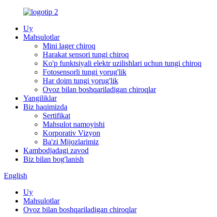
Uy
Mahsulotlar
Mini lager chiroq
Harakat sensori tungi chiroq
Ko'p funktsiyali elektr uzilishlari uchun tungi chiroq
Fotosensorli tungi yorug'lik
Har doim tungi yorug'lik
Ovoz bilan boshqariladigan chiroqlar
Yangiliklar
Biz haqimizda
Sertifikat
Mahsulot namoyishi
Korporativ Vizyon
Ba'zi Mijozlarimiz
Kambodjadagi zavod
Biz bilan bog'lanish
English
Uy
Mahsulotlar
Ovoz bilan boshqariladigan chiroqlar