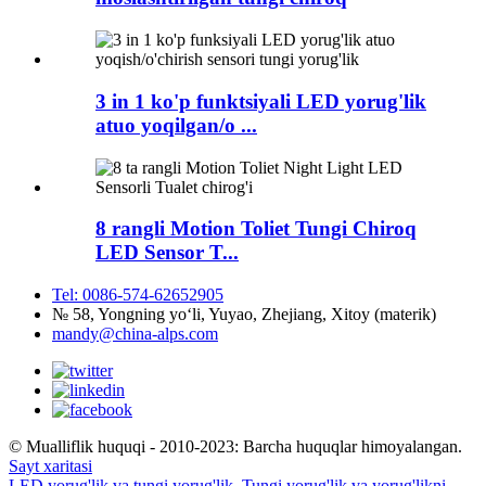
3 in 1 ko'p funktsiyali LED yorug'lik
atuo yoqilgan/o ...
8 rangli Motion Toliet Tungi Chiroq
LED Sensor T...
Tel: 0086-574-62652905
№ 58, Yongning yoʻli, Yuyao, Zhejiang, Xitoy (materik)
mandy@china-alps.com
© Mualliflik huquqi - 2010-2023: Barcha huquqlar himoyalangan.
Sayt xaritasi
LED yorug'lik va tungi yorug'lik
,
Tungi yorug'lik va yorug'likni