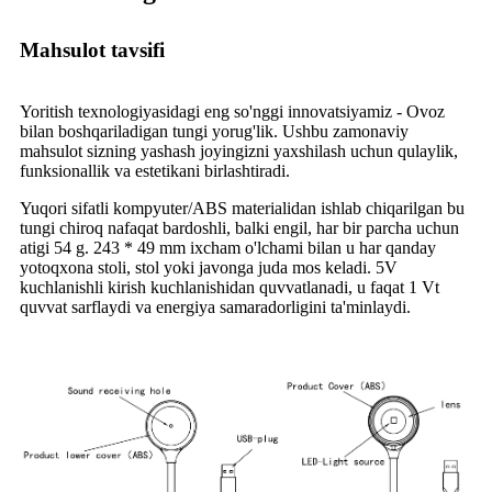
Mahsulot tavsifi
Yoritish texnologiyasidagi eng so'nggi innovatsiyamiz - Ovoz
bilan boshqariladigan tungi yorug'lik. Ushbu zamonaviy
mahsulot sizning yashash joyingizni yaxshilash uchun qulaylik,
funksionallik va estetikani birlashtiradi.
Yuqori sifatli kompyuter/ABS materialidan ishlab chiqarilgan bu
tungi chiroq nafaqat bardoshli, balki engil, har bir parcha uchun
atigi 54 g. 243 * 49 mm ixcham o'lchami bilan u har qanday
yotoqxona stoli, stol yoki javonga juda mos keladi. 5V
kuchlanishli kirish kuchlanishidan quvvatlanadi, u faqat 1 Vt
quvvat sarflaydi va energiya samaradorligini ta'minlaydi.