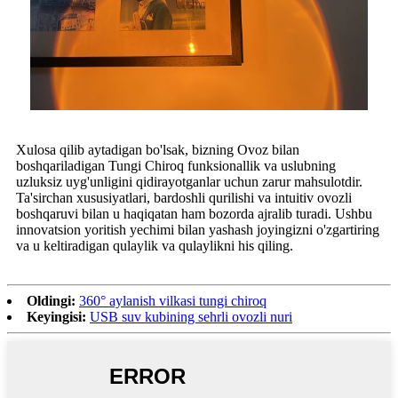
Xulosa qilib aytadigan bo'lsak, bizning Ovoz bilan
boshqariladigan Tungi Chiroq funksionallik va uslubning
uzluksiz uyg'unligini qidirayotganlar uchun zarur mahsulotdir.
Ta'sirchan xususiyatlari, bardoshli qurilishi va intuitiv ovozli
boshqaruvi bilan u haqiqatan ham bozorda ajralib turadi. Ushbu
innovatsion yoritish yechimi bilan yashash joyingizni o'zgartiring
va u keltiradigan qulaylik va qulaylikni his qiling.
Oldingi:
360° aylanish vilkasi tungi chiroq
Keyingisi:
USB suv kubining sehrli ovozli nuri