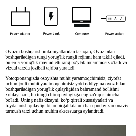
Ovozni boshqarish imkoniyatlaridan tashqari, Ovoz bilan
boshqariladigan tungi yorug'lik rangli rejimni ham taklif qiladi,
bu erda yorug'lik mavjud etti rang bo'ylab muammosiz o'tadi va
vizual tarzda jozibali tajriba yaratadi.
Yotoqxonangizda osoyishta muhit yaratmoqchimisiz, ziyofat
uchun jonli muhit yaratmoqchimisiz yoki oddiygina ovoz bilan
boshqariladigan yorug'lik qulayligidan bahramand bo'lishni
xohlaysizmi, bu tungi chiroq uyingizga eng zo'r qo'shimcha
bo'ladi. Uning nafis dizayni, ko‘p qirrali xususiyatlari va
foydalanish qulayligi bilan birgalikda uni har qanday zamonaviy
turmush tarzi uchun muhim aksessuarga aylantiradi.